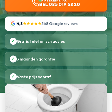
NU BEREIKBAAR
BEL 085 019 58 20
4,8
★★★★★
568 Google reviews
✓
Gratis telefonisch advies
✓
3 maanden garantie
✓
Vaste prijs vooraf