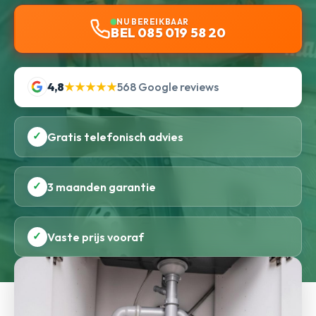
NU BEREIKBAAR
BEL 085 019 58 20
4,8
★★★★★
568 Google reviews
✓
Gratis telefonisch advies
✓
3 maanden garantie
✓
Vaste prijs vooraf