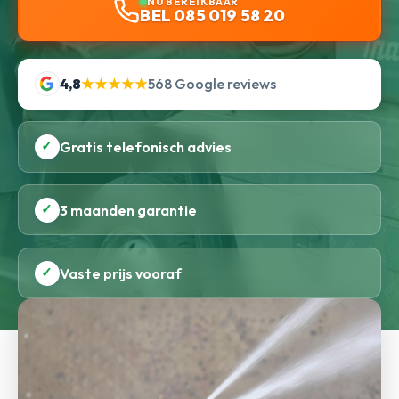
NU BEREIKBAAR
BEL 085 019 58 20
4,8
★★★★★
568 Google reviews
✓
Gratis telefonisch advies
✓
3 maanden garantie
✓
Vaste prijs vooraf