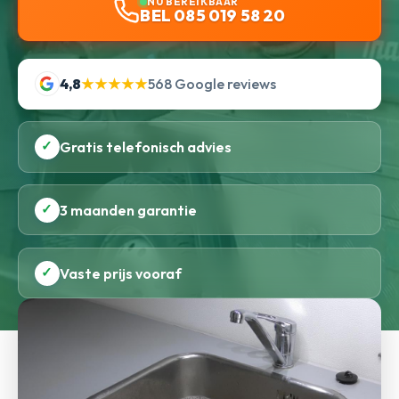
NU BEREIKBAAR
BEL 085 019 58 20
4,8
★★★★★
568 Google reviews
✓
Gratis telefonisch advies
✓
3 maanden garantie
✓
Vaste prijs vooraf