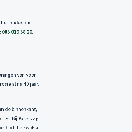
at er onder hun
:
085 019 58 20
.
woningen van voor
rosie al na 40 jaar.
aan de binnenkant,
tjes. Bij Kees zag
roei had die zwakke