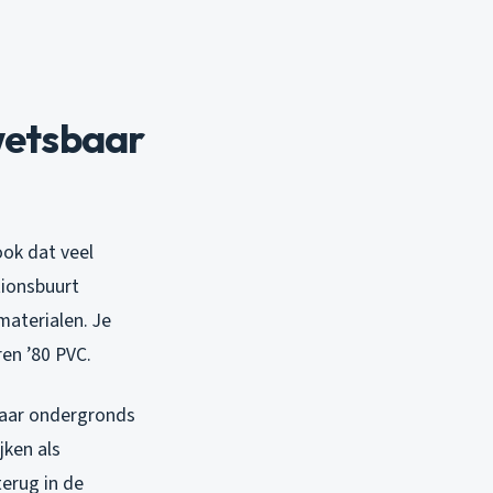
wetsbaar
ook dat veel
tionsbuurt
materialen. Je
ren ’80 PVC.
maar ondergronds
jken als
terug in de