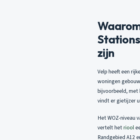
Waarom 
Station
zijn
Velp heeft een rij
woningen gebouwd 
bijvoorbeeld, met
vindt er gietijzer 
Het WOZ-niveau v
vertelt het
riool
ee
Randgebied A12 en 