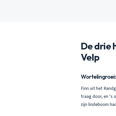
De drie 
Velp
Wortelingroei:
Finn uit het Randg
traag door, en ‘s 
zijn lindeboom ha