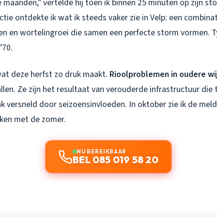
 maanden,” vertelde hij toen ik binnen 25 minuten op zijn st
tie ontdekte ik wat ik steeds vaker zie in Velp: een combina
gen en wortelingroei die samen een perfecte storm vormen. T
’70.
wat deze herfst zo druk maakt.
Rioolproblemen in oudere wi
vallen. Ze zijn het resultaat van verouderde infrastructuur die
ak versneld door seizoensinvloeden. In oktober zie ik de me
ken met de zomer.
NU BEREIKBAAR
BEL 085 019 58 20