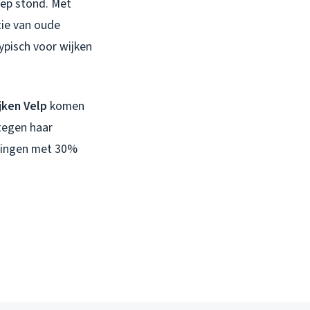
oep stond. Met
tie van oude
ypisch voor wijken
jken Velp
komen
 tegen haar
ldingen met 30%