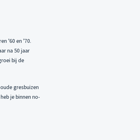
en ’60 en ’70.
ar na 50 jaar
roei bij de
n oude gresbuizen
 heb je binnen no-